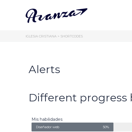
IGLESIA CRISTIANA
>
SHORTCODES
Alerts
Different progress 
Mis habilidades
Diseñador web
50%