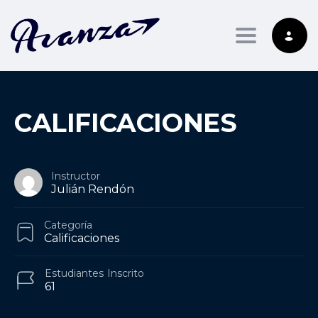
Toggle nav
CALIFICACIONES
Instructor
Julián Rendón
Categoría
Calificaciones
Estudiantes
Inscrito
61